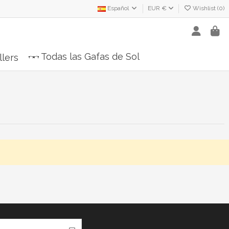
Español
EUR €
Wishlist (
0
)
Todas las Gafas de Sol
llers