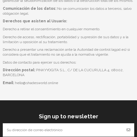
garantizar la seudonimización de los datos o la destrucción total de los mismos.
Comunicación de los datos:
No se comunicarán los datos a terceros, salvo
obligación legal.
Derechos que asisten al Usuario:
Derecho a retirar el consentimiento en cualquier momento.
Derecho de acceso, rectificación, portabilidad y supresión de sus datos y a la
limitación u oposición al su tratamiento.
Derecho a presentar una reclamación ante la Autoridad de control (agpd.es) si
considera que el tratamiento no se ajusta a la normativa vigente.
Datos de contacto para ejercer sus derechos:
Dirección postal:
PINKYYOGITA S.L., C/ DE LA CUCURULLA 4, 08002,
BARCELONA
Email:
hello@shadesworld.online
Sign up to newsletter