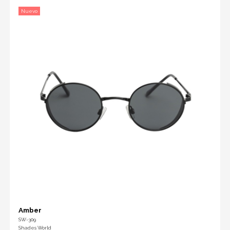
Nuevo
Amber
SW-309
Shades World