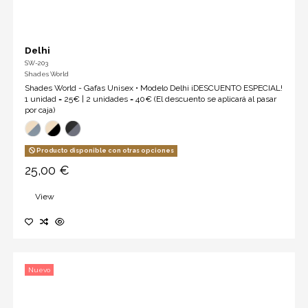
Delhi
SW-203
Shades World
Shades World - Gafas Unisex • Modelo Delhi ¡DESCUENTO ESPECIAL!
1 unidad = 25€ | 2 unidades = 40€ (El descuento se aplicará al pasar
por caja)
Producto disponible con otras opciones
25,00 €
View
Nuevo