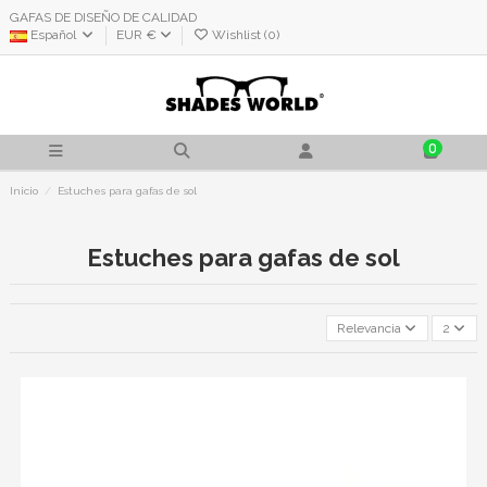
GAFAS DE DISEÑO DE CALIDAD
Español
EUR €
Wishlist (
0
)
0
Inicio
Estuches para gafas de sol
Estuches para gafas de sol
Relevancia
2