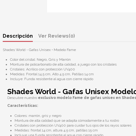
Descripción
Reviews
(0)
Shades World - Gafas Unisex • Modelo Fame
Color del cristal: Negro, Gris y Marrón
Montura de policarbonato de alta calidad, a juego con los cristales
Cristales: Acrílico con protección UV400
Medidas: Frontal 14.5 cm, Alto 4.5 cm, Patillas 14 cm
Incluye: Funda resistente al agua con cierre rápido
Shades World - Gafas Unisex Model
Descubre nuestro
exclusivo modelo Fame de gafas unisex en Shade
Características:
Colores: marrón, gris y negro
Montura de alta calidad que se adapta cómodamente a tu rostro
Cristales con protección UV400 para cuidar tus ojos de los rayos solares
Medidas: frontal 14 cm, altura 4.5 cm, patillas 15 cm
Incluye una funda resistente al agua con cierre rápido