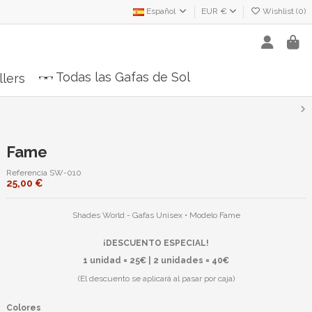
Español
EUR €
Wishlist (
0
)
Todas las Gafas de Sol
llers
Fame
Referencia
SW-010
25,00 €
Shades World - Gafas Unisex • Modelo Fame
¡DESCUENTO ESPECIAL!
1 unidad = 25€ | 2 unidades = 40€
(El descuento se aplicará al pasar por caja)
Colores