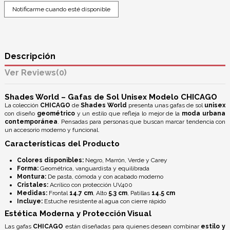
Descripción
Reviews
(0)
Shades World – Gafas de Sol Unisex Modelo CHICAGO
La colección
CHICAGO
de
Shades World
presenta unas gafas de sol
unisex
con diseño
geométrico
y un estilo que refleja lo mejor de la
moda urbana
contemporánea
. Pensadas para personas que buscan marcar tendencia con
un accesorio moderno y funcional.
Características del Producto
Colores disponibles:
Negro, Marrón, Verde y Carey
Forma:
Geométrica, vanguardista y equilibrada
Montura:
De pasta, cómoda y con acabado moderno
Cristales:
Acrílico con
protección UV400
Medidas:
Frontal
14.7 cm
, Alto
5.3 cm
, Patillas
14.5 cm
Incluye:
Estuche resistente al agua con cierre rápido
Estética Moderna y Protección Visual
Las gafas
CHICAGO
están diseñadas para quienes desean combinar
estilo y