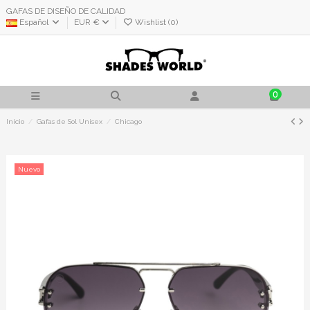
GAFAS DE DISEÑO DE CALIDAD
Español
EUR €
Wishlist (
0
)
0
Inicio
Gafas de Sol Unisex
Chicago
Nuevo