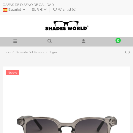
GAFAS DE DISEÑO DE CALIDAD
Español
EUR €
Wishlist (
0
)
0
Inicio
Gafas de Sol Unisex
Tiger
Nuevo