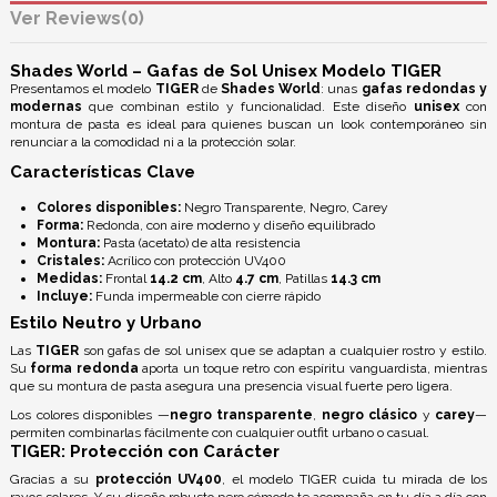
Reviews
(0)
Shades World – Gafas de Sol Unisex Modelo TIGER
Presentamos el modelo
TIGER
de
Shades World
: unas
gafas redondas y
modernas
que combinan estilo y funcionalidad. Este diseño
unisex
con
montura de pasta es ideal para quienes buscan un look contemporáneo sin
renunciar a la comodidad ni a la protección solar.
Características Clave
Colores disponibles:
Negro Transparente, Negro, Carey
Forma:
Redonda, con aire moderno y diseño equilibrado
Montura:
Pasta (acetato) de alta resistencia
Cristales:
Acrílico con
protección UV400
Medidas:
Frontal
14.2 cm
, Alto
4.7 cm
, Patillas
14.3 cm
Incluye:
Funda impermeable con cierre rápido
Estilo Neutro y Urbano
Las
TIGER
son gafas de sol unisex que se adaptan a cualquier rostro y estilo.
Su
forma redonda
aporta un toque retro con espíritu vanguardista, mientras
que su montura de pasta asegura una presencia visual fuerte pero ligera.
Los colores disponibles —
negro transparente
,
negro clásico
y
carey
—
permiten combinarlas fácilmente con cualquier outfit urbano o casual.
TIGER: Protección con Carácter
Gracias a su
protección UV400
, el modelo TIGER cuida tu mirada de los
rayos solares. Y su diseño robusto pero cómodo te acompaña en tu día a día con