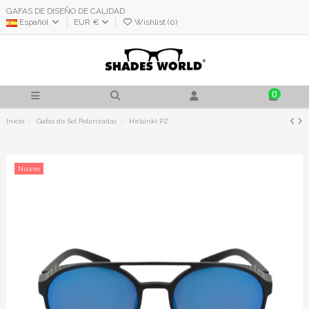
GAFAS DE DISEÑO DE CALIDAD
Español
EUR €
Wishlist (
0
)
0
Inicio
Gafas de Sol Polarizadas
Helsinki PZ
Nuevo