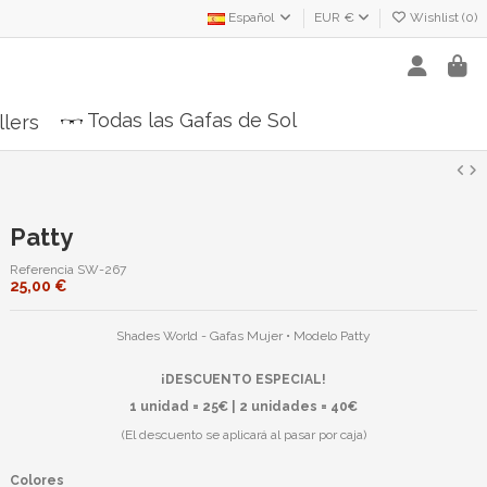
Español
EUR €
Wishlist (
0
)
Todas las Gafas de Sol
llers
Patty
Referencia
SW-267
25,00 €
Shades World - Gafas Mujer • Modelo Patty
¡DESCUENTO ESPECIAL!
1 unidad = 25€ | 2 unidades = 40€
(El descuento se aplicará al pasar por caja)
Colores