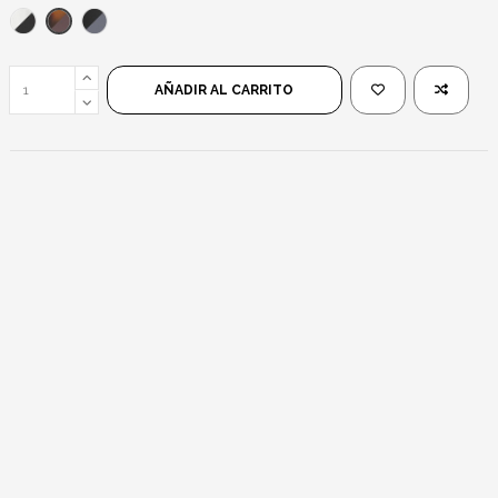
Havana/Marrón
Blanco/Negro
Negro/Negro
AÑADIR AL CARRITO