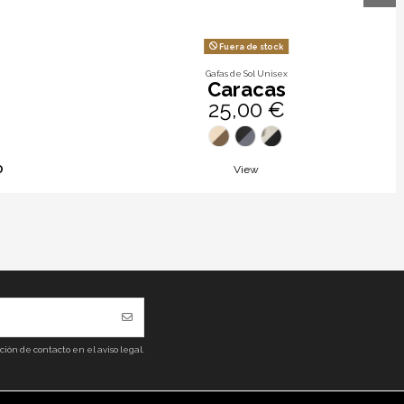
Fuera de stock
Gafas de Sol Unisex
Caracas
25,00 €
O
View
ón de contacto en el aviso legal.