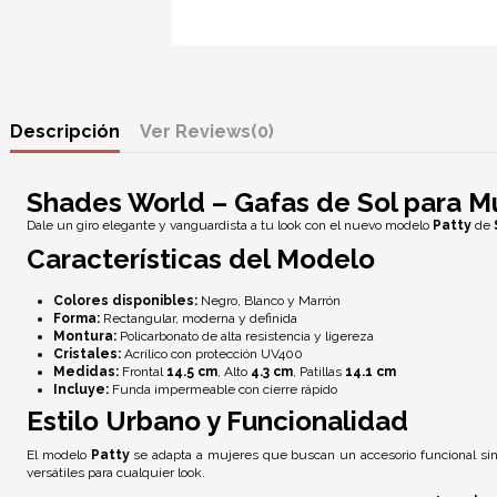
Descripción
Reviews
(0)
Shades World – Gafas de Sol para M
Dale un giro elegante y vanguardista a tu look con el nuevo modelo
Patty
de
Características del Modelo
Colores disponibles:
Negro, Blanco y Marrón
Forma:
Rectangular, moderna y definida
Montura:
Policarbonato de alta resistencia y ligereza
Cristales:
Acrílico con
protección UV400
Medidas:
Frontal
14.5 cm
, Alto
4.3 cm
, Patillas
14.1 cm
Incluye:
Funda impermeable con cierre rápido
Estilo Urbano y Funcionalidad
El modelo
Patty
se adapta a mujeres que buscan un accesorio funcional sin 
versátiles para cualquier look.