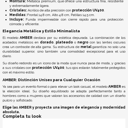
Montura:
Metálica premium, que ofrece una estructura fina, resistente
y extremadamente ligera.
Cristales:
Acrílico de alta precisión con
protección UV400
.
Medidas:
Frontal 14.8 cm, Alto 4.8 cm, Patillas 14.5 cm.
Incluye:
Funda impermeable con cierre rápido para una protección
cómoda y eficiente.
Elegancia Metálica y Estilo Minimalista
El modelo
AMBER
destaca por su estética depurada. La combinación de los
acabados metálicos en
dorado
,
plateado
o
negro
con las lentes oscuras
crea un contraste de alta gama. Su estructura de
metal
garantiza no solo una
durabilidad superior, sino también una comodidad excepcional para el uso
diario.
Su diseño redondo es un icono de la moda que nunca pasa de moda, y gracias
a sus cristales con
protección UV400
, tus ojos estarán totalmente protegidos
con el máximo estilo.
AMBER: Distinción Unisex para Cualquier Ocasión
Ya sea para un evento formal o para elevar un look casual, el modelo
AMBER
es
la elección ideal. Su diseño equilibrado se adapta perfectamente tanto a
hombres como a mujeres que valoran los accesorios de calidad con un diseño
pulcro y sofisticado.
Elige las AMBER y proyecta una imagen de elegancia y modernidad
absoluta.
Completa tu look