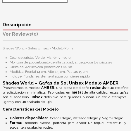
Descripción
Reviews
(0)
Shades World - Gafas Unisex • Modelo Roma
Color del cristal: Verde, Marrón y negro
Montura de policarbonato de alta calidad, a juego con los cristales
Cristales: Acrílico con protección UV400
Medidas: Frontal 14 cm, Alto 4.5 cm, Patillas 15 cm
Incluye: Funda resistente al agua con cierre rápido
Shades World – Gafas de Sol Unisex Modelo AMBER
Presentamos el modelo
AMBER
, una pieza de diseño
redondo
que redefine
la sofisticación minimalista. Fabricadas en
metal
de alta calidad, estas gafas
son el accesorio
unisex
definitivo para quienes buscan un estilo atemporal,
ligero y con un acabado de lujo.
Características del Modelo
Colores disponibles:
Dorado/Negro, Plateado/Negro y Negro/Negro.
Forma:
Redonda clásica, perfecta para añadir un toque intelectual y
elegante a cualquier rostro.