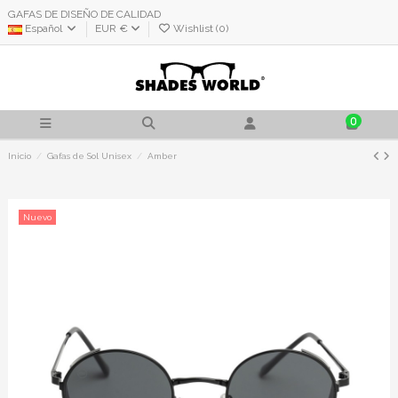
GAFAS DE DISEÑO DE CALIDAD
Español
EUR €
Wishlist (
0
)
0
Inicio
Gafas de Sol Unisex
Amber
Nuevo