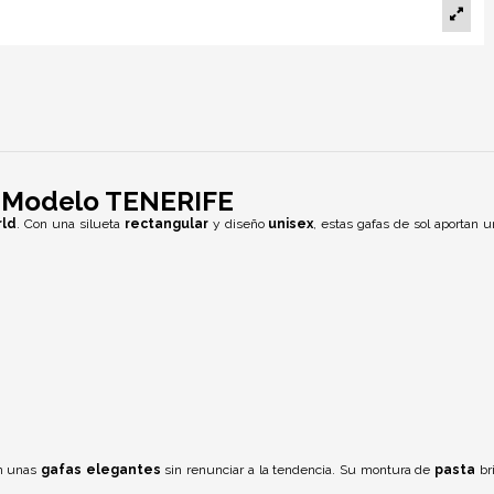
x Modelo TENERIFE
rld
. Con una silueta
rectangular
y diseño
unisex
, estas gafas de sol aportan u
an unas
gafas elegantes
sin renunciar a la tendencia. Su montura de
pasta
bri