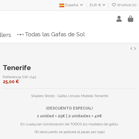
Español
EUR €
Wishlist (
0
)
Todas las Gafas de Sol
llers
Tenerife
Referencia
SW-042
25,00 €
Shades World - Gafas Unisex Modelo Tenerife
¡DESCUENTO ESPECIAL!
1 unidad = 25€ | 2 unidades = 40€
En cualquier combinación de TODOS los modelos de gafas.
(El descuento se aplicará al pasar por caja)