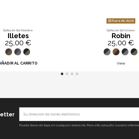
Fuera de stock
Gafas de Sol Hombre
Gafas de Sol Unisex
Illetes
Robin
25,00 €
25,00 €
AÑADIR AL CARRITO
View
letter
Puede darse de baja en cualquier momento. Para ello, consulte nuestra informaci