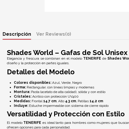
Descripción
Reviews
(0)
Shades World – Gafas de Sol Unise
Elegancia y frescura se combinan en el modelo
TENERIFE
de
Shades Wo
diseño y la protección en partes iguales.
Detalles del Modelo
Colores disponibles:
Azul, Verde, Negro
Forma:
Rectangular, con líneas limpias y modernas
Montura:
Pasta (acetato de alta calidad), sólida y con estilo
Cristales:
Acrílico con
protección UV400
Medidas:
Frontal
14.7 cm
, Alto
4.3 cm
, Patillas
14.2 cm
Incluye:
Estuche impermeable con sistema de cierre rápido
Versatilidad y Protección con Estilo
El modelo
TENERIFE
es ideal tanto para hombres como mujeres que busc
ofrecen opciones para cada personalidad.