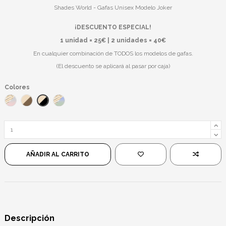
Shades World - Gafas Unisex Modelo Joker
¡DESCUENTO ESPECIAL!
1 unidad = 25€ | 2 unidades = 40€
En cualquier combinación de TODOS los modelos de gafas.
(El descuento se aplicará al pasar por caja)
Colores
Dorado/Negro
Dorado/Azul Rosado
Dorado/Marrón
Dorado/Verde Azulado
AÑADIR AL CARRITO
Descripción