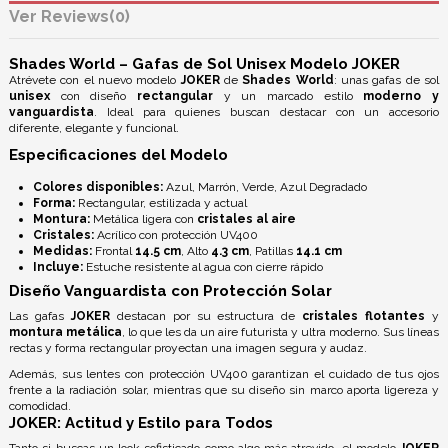
Reviews
(0)
Shades World – Gafas de Sol Unisex Modelo JOKER
Atrévete con el nuevo modelo
JOKER
de
Shades World
: unas gafas de sol
unisex
con diseño
rectangular
y un marcado estilo
moderno y
vanguardista
. Ideal para quienes buscan destacar con un accesorio
diferente, elegante y funcional.
Especificaciones del Modelo
Colores disponibles:
Azul, Marrón, Verde, Azul Degradado
Forma:
Rectangular, estilizada y actual
Montura:
Metálica ligera con
cristales al aire
Cristales:
Acrílico con
protección UV400
Medidas:
Frontal
14.5 cm
, Alto
4.3 cm
, Patillas
14.1 cm
Incluye:
Estuche resistente al agua con cierre rápido
Diseño Vanguardista con Protección Solar
Las gafas
JOKER
destacan por su estructura de
cristales flotantes
y
montura metálica
, lo que les da un aire futurista y ultra moderno. Sus líneas
rectas y forma rectangular proyectan una imagen segura y audaz.
Además, sus
lentes con protección UV400
garantizan el cuidado de tus ojos
frente a la radiación solar, mientras que su diseño sin marco aporta ligereza y
comodidad.
JOKER: Actitud y Estilo para Todos
Tanto si buscas un look sofisticado como algo más atrevido, el modelo
JOKER