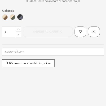
(El descuento se aplicará al pasar por caja)
Colores
Negro/Negro
Dorado/Marrón
Dorado/Verde
AÑADIR AL CARRITO