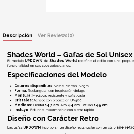
Descripción
Reviews
(0)
Shades World – Gafas de Sol Unis
El modelo
UPDOWN
de
Shades World
redefine el estilo con una propu
funcionalidad en sus accesorios diarios.
Especificaciones del Modelo
Colores disponibles:
Verde, Marrón, Negro
Forma:
Rectangular con inspiración vintage
Montura:
Metálica, resistente y sofisticada
Cristales:
Acrílico con
protección UV400
Medidas:
Frontal
14.7 cm
, Alto
4.4 cm
, Patillas
14.5 cm
Incluye:
Estuche impermeable con cierre rápido
Diseño con Carácter Retro
Las gafas
UPDOWN
incorporan un diseño rectangular con un claro
aire retr