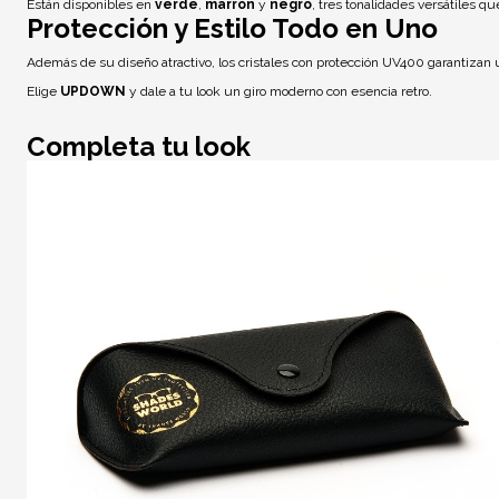
Están disponibles en
verde
,
marrón
y
negro
, tres tonalidades versátiles qu
Protección y Estilo Todo en Uno
Además de su diseño atractivo, los cristales con
protección UV400
garantizan u
Elige
UPDOWN
y dale a tu look un giro moderno con esencia retro.
Completa tu look