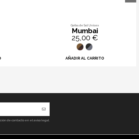
Gafas de Sol Unisex
Mumbai
25,00 €
O
AÑADIR AL CARRITO
ón de contacto en el aviso legal.