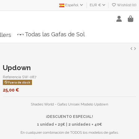
Español
EUR €
Wishlist (
0
)
Todas las Gafas de Sol
llers
Updown
Referencia
SW-087
Fuera de stock
25,00 €
Shades World - Gafas Unisex Modelo Updown
¡DESCUENTO ESPECIAL!
1 unidad = 25€ | 2 unidades = 40€
En cualquier combinación de TODOS los modelos de gafas.