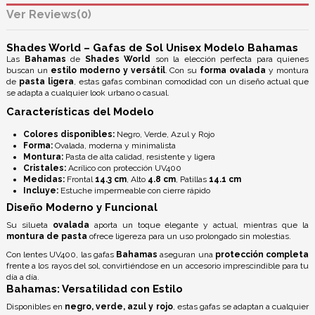
Reviews
(0)
Shades World – Gafas de Sol Unisex Modelo Bahamas
Las
Bahamas
de
Shades World
son la elección perfecta para quienes
buscan un
estilo moderno y versátil
. Con su
forma ovalada
y montura
de
pasta ligera
, estas gafas combinan comodidad con un diseño actual que
se adapta a cualquier look urbano o casual.
Características del Modelo
Colores disponibles:
Negro, Verde, Azul y Rojo
Forma:
Ovalada, moderna y minimalista
Montura:
Pasta de alta calidad, resistente y ligera
Cristales:
Acrílico con
protección UV400
Medidas:
Frontal
14.3 cm
, Alto
4.8 cm
, Patillas
14.1 cm
Incluye:
Estuche impermeable con cierre rápido
Diseño Moderno y Funcional
Su silueta
ovalada
aporta un toque elegante y actual, mientras que la
montura de pasta
ofrece ligereza para un uso prolongado sin molestias.
Con
lentes UV400
, las gafas
Bahamas
aseguran una
protección completa
frente a los rayos del sol, convirtiéndose en un accesorio imprescindible para tu
día a día.
Bahamas: Versatilidad con Estilo
Disponibles en
negro, verde, azul y rojo
, estas gafas se adaptan a cualquier