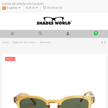
GAFAS DE DISEÑO DE CALIDAD
Español
EUR €
Wishlist (
0
)
0
Inicio
Gafas de Sol Unisex
Bahamas
Nuevo