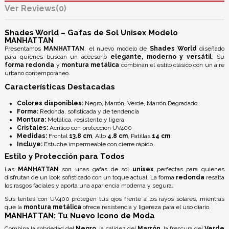
Reviews
(0)
Shades World – Gafas de Sol Unisex Modelo
MANHATTAN
Presentamos
MANHATTAN
, el nuevo modelo de
Shades World
diseñado
para quienes buscan un accesorio
elegante, moderno y versátil
. Su
forma redonda
y
montura metálica
combinan el estilo clásico con un aire
urbano contemporáneo.
Características Destacadas
Colores disponibles:
Negro, Marrón, Verde, Marrón Degradado
Forma:
Redonda, sofisticada y de tendencia
Montura:
Metálica, resistente y ligera
Cristales:
Acrílico con
protección UV400
Medidas:
Frontal
13.8 cm
, Alto
4.8 cm
, Patillas
14 cm
Incluye:
Estuche impermeable con cierre rápido
Estilo y Protección para Todos
Las
MANHATTAN
son unas gafas de sol
unisex
perfectas para quienes
disfrutan de un look sofisticado con un toque actual. La forma
redonda
resalta
los rasgos faciales y aporta una apariencia moderna y segura.
Sus lentes con
UV400
protegen tus ojos frente a los rayos solares, mientras
que la
montura metálica
ofrece resistencia y ligereza para el uso diario.
MANHATTAN: Tu Nuevo Icono de Moda
Combina la sobriedad del
Negro
, la calidez del
Marrón
, la frescura del
Verde