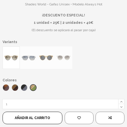
Shades World - Gafas Unisex • Modelo Always Hot
¡DESCUENTO ESPECIAL!
1 unidad = 25€ | 2 unidades = 40€
(El descuento se aplicará al pasar por caja)
Variants
Colores
Beige/Verde
Havana/Marrón
Leopardo/Marrón
Negro/Negro
AÑADIR AL CARRITO