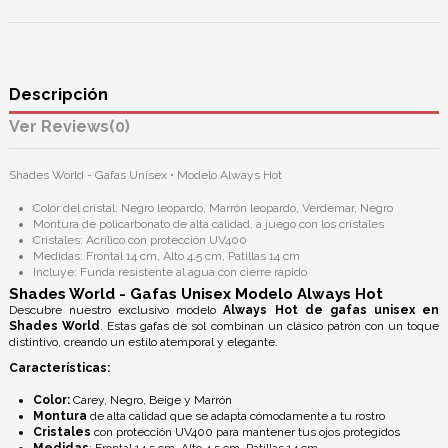
Descripción
Reviews
(0)
Shades World - Gafas Unisex • Modelo Always Hot
Color del cristal: Negro leopardo, Marrón leopardo, Verdemar, Negro
Montura de policarbonato de alta calidad, a juego con los cristales
Cristales: Acrílico con protección UV400
Medidas: Frontal 14 cm, Alto 4.5 cm, Patillas 14 cm
Incluye: Funda resistente al agua con cierre rápido
Shades World - Gafas Unisex Modelo Always Hot
Descubre nuestro exclusivo modelo
Always Hot de gafas unisex en
Shades World
. Estas gafas de sol combinan un clásico patrón con un toque
distintivo, creando un estilo atemporal y elegante.
Características:
Color:
Carey, Negro, Beige y Marrón
Montura
de alta calidad que se adapta cómodamente a tu rostro
Cristales
con protección UV400 para mantener tus ojos protegidos