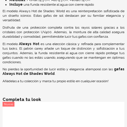
Medidas
:
Frontal 14.5 cm, Alto 4.5 cm, Patillas 14 cm
Incluye
una funda resistente al agua con cierre rápido
El modelo Always Hot de Shades World es una reinterpretación sofisticada de
un diseño icónico. Estas gafas de sol destacan por su familiar elegancia y
versatilidad.
Disfruta de una protección completa contra los rayos solares gracias a los
cristales con protección UV400. Además, la montura de alta calidad asegura
durabilidad y comodidad, permitiéndote lucir tus gafas con confianza.
El modelo
Always Hot
es una elección clásica y refinada para complementar
tus looks. El patrón carey añade un toque de distinción y sofisticación a tus
conjuntos. Además, la funda resistente al agua con cierre rápido protege tus
gafas cuando no las estás usando, asegurando que se mantengan en óptimas
condiciones.
No pierdas la oportunidad de lucir estilo y elegancia atemporal con las
gafas
Always Hot de Shades World
.
Añádelas a tu colección y marca tu propio estilo en cualquier ocasión!
Completa tu look
Nuevo