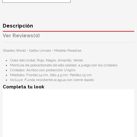
Descripción
Reviews
(0)
Shades World - Gafas Unisex • Modelo Paradise
Color del cristal: Rojo, Negro, Amarillo, Verde
Montura de policarbonato de alta calidad, a juego con los cristales
Cristales: Acrílico con protección UV400
Medidas: Frontal 14 cm, Alto 4.5 cm, Patillas 15 cm
Incluye: Funda resistente al agua con cierre rápido
Completa tu look