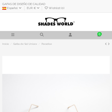
GAFAS DE DISEÑO DE CALIDAD
Español
EUR €
Wishlist (
0
)
0
Inicio
Gafas de Sol Unisex
Paradise