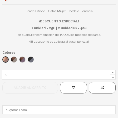
Shades World - Gafas Mujer • Modelo Florencia
¡DESCUENTO ESPECIAL!
1 unidad = 25€ | 2 unidades = 40€
En cualquier combinación de TODOS los modelos de gafas.
(El descuento se aplicará al pasar por caja)
Colores
Havana Rosa/Marrón
Negro Havana Marrón/Negro
Negro Havana Rosa/Negro
Negro/Negro
AÑADIR AL CARRITO