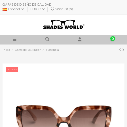
GAFAS DE DISEÑO DE CALIDAD
Español
EUR €
Wishlist (
0
)
0
Inicio
Gafas de Sol Mujer
Florencia
Nuevo