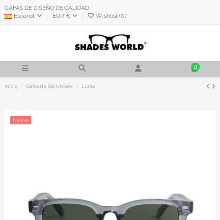
GAFAS DE DISEÑO DE CALIDAD
Español
EUR €
Wishlist (
0
)
0
Inicio
Gafas de Sol Unisex
Luma
Nuevo