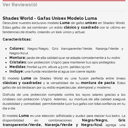
Reviews
(0)
Shades World - Gafas Unisex Modelo Luma
Descubre nuestro exclusivo modelo
Luma
de gafas
unisex
en Shades World.
Estas gafas de sol combinan un estilo
clásico y cuadrado
con lo último en
tendencias de diseño, creando un look único y actual.
Características:
Colores:
Negro/Negro, Gris transparente/Verde, Naranja/Verde y
Negro/Azul
Montura:
pasta de alta calidad que se adapta cómodamente a tu rostro
Cristales:
con protección UV400 para mantener tus ojos protegidos
Medidas:
frontal 14 cm, altura 4.5 cm, patillas 15 cm
Incluye:
una funda resistente al agua con cierre rápido
El modelo
Luma
de Shades World es una fusión perfecta entre líneas
clásicas y cuadradas
y la versatilidad de su
montura de pasta
. Estas
gafas de sol destacan por su estilo espectacular, atemporal y moderno.
Disfruta de una protección completa contra los rayos solares gracias a los
cristales con protección UV400. Además, su montura de alta calidad asegura
durabilidad y comodidad, permitiéndote lucir tus gafas con total confianza en tu
día a día.
El modelo
Luma
es una elección sofisticada y audaz para realzar tus looks. La
disponibilidad en combinaciones
Negro/Negro, Gris
transparente/Verde, Naranja/Verde y Negro/Azul
agrega una