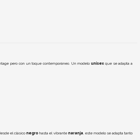
 vintage pero con un toque contemporáneo. Un modelo
unisex
que se adapta a
desde el clásico
negro
hasta el vibrante
naranja
, este modelo se adapta tanto