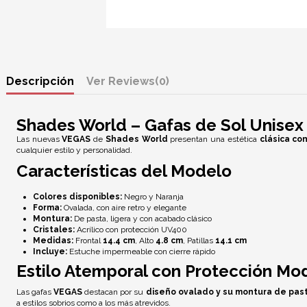
Descripción
Reviews
(0)
Shades World – Gafas de Sol Unise
Las nuevas
VEGAS
de
Shades World
presentan una estética
clásica co
cualquier estilo y personalidad.
Características del Modelo
Colores disponibles:
Negro y Naranja
Forma:
Ovalada, con aire retro y elegante
Montura:
De pasta, ligera y con acabado clásico
Cristales:
Acrílico con
protección UV400
Medidas:
Frontal
14.4 cm
, Alto
4.8 cm
, Patillas
14.1 cm
Incluye:
Estuche impermeable con cierre rápido
Estilo Atemporal con Protección Mo
Las gafas
VEGAS
destacan por su
diseño ovalado y su montura de pas
a estilos sobrios como a los más atrevidos.