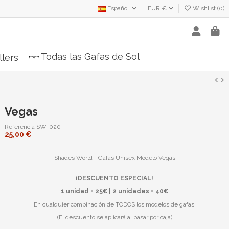
Español
EUR €
Wishlist (
0
)
Todas las Gafas de Sol
llers
Vegas
Referencia
SW-020
25,00 €
Shades World - Gafas Unisex Modelo Vegas
¡DESCUENTO ESPECIAL!
1 unidad = 25€ | 2 unidades = 40€
En cualquier combinación de TODOS los modelos de gafas.
(El descuento se aplicará al pasar por caja)