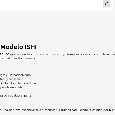
 Modelo ISHI
tálico
que rinden tributo al estilo más puro y atemporal. Con una estructura mini
 cualquier tipo de rostro.
gro y Plateado/Negro.
ual y sofisticado.
odidad durante todo el día.
pejada en azul).
egido a cualquier parte.
 una ligereza excepcional sin sacrificar la durabilidad. Desde la calidez del
Dor