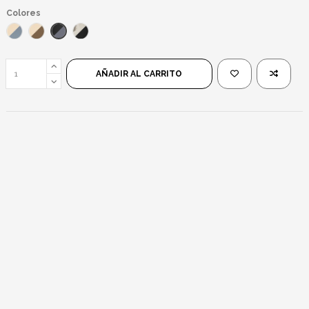
Colores
Negro/Negro
Dorado/Azul
Dorado/Marrón
Plateado/Negro
AÑADIR AL CARRITO