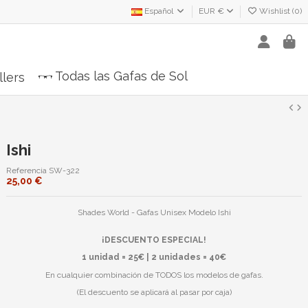
Español
EUR €
Wishlist (
0
)
Todas las Gafas de Sol
llers
Ishi
Referencia
SW-322
25,00 €
Shades World - Gafas Unisex Modelo Ishi
¡DESCUENTO ESPECIAL!
1 unidad = 25€ | 2 unidades = 40€
En cualquier combinación de TODOS los modelos de gafas.
(El descuento se aplicará al pasar por caja)