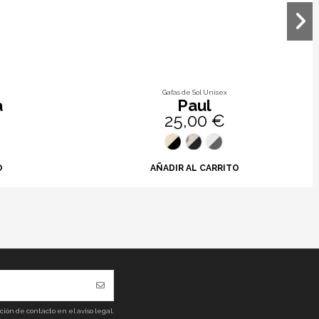
Gafas de Sol Unisex
a
Paul
25,00 €
O
AÑADIR AL CARRITO
ón de contacto en el aviso legal.