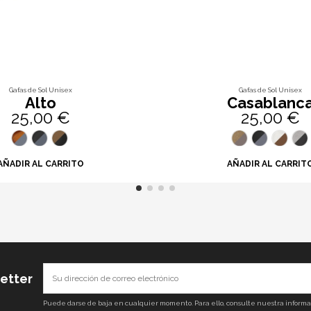
Gafas de Sol Unisex
Gafas de Sol Unisex
Alto
Casablanc
25,00 €
25,00 €
AÑADIR AL CARRITO
AÑADIR AL CARRIT
letter
Puede darse de baja en cualquier momento. Para ello, consulte nuestra informaci