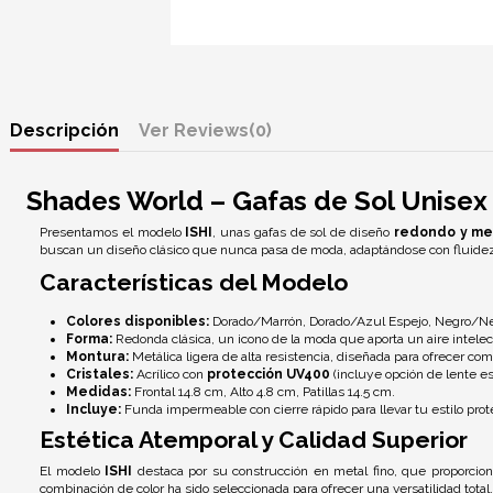
Descripción
Reviews
(0)
Shades World – Gafas de Sol Unisex
Presentamos el modelo
ISHI
, unas gafas de sol de diseño
redondo y me
buscan un diseño clásico que nunca pasa de moda, adaptándose con fluidez a
Características del Modelo
Colores disponibles:
Dorado/Marrón, Dorado/Azul Espejo, Negro/Ne
Forma:
Redonda clásica, un icono de la moda que aporta un aire intelect
Montura:
Metálica ligera de alta resistencia, diseñada para ofrecer com
Cristales:
Acrílico con
protección UV400
(incluye opción de lente es
Medidas:
Frontal 14.8 cm, Alto 4.8 cm, Patillas 14.5 cm.
Incluye:
Funda impermeable con cierre rápido para llevar tu estilo prot
Estética Atemporal y Calidad Superior
El modelo
ISHI
destaca por su construcción en metal fino, que proporciona
combinación de color ha sido seleccionada para ofrecer una versatilidad total.