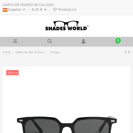
GAFAS DE DISEÑO DE CALIDAD
Español
EUR €
Wishlist (
0
)
0
Inicio
Gafas de Sol Unisex
Thiago
Nuevo