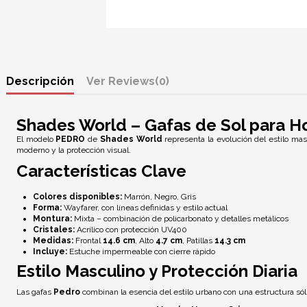
Descripción
Reviews
(0)
Shades World – Gafas de Sol para 
El modelo
PEDRO
de
Shades World
representa la evolución del estilo mas
moderno y la protección visual.
Características Clave
Colores disponibles:
Marrón, Negro, Gris
Forma:
Wayfarer, con líneas definidas y estilo actual
Montura:
Mixta – combinación de policarbonato y detalles metálicos
Cristales:
Acrílico con
protección UV400
Medidas:
Frontal
14.6 cm
, Alto
4.7 cm
, Patillas
14.3 cm
Incluye:
Estuche impermeable con cierre rápido
Estilo Masculino y Protección Diaria
Las gafas
Pedro
combinan la esencia del estilo urbano con una estructura só