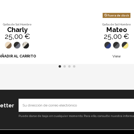
Fuera de stock
Gafas de Sol Hombre
Gafas de Sol Hombre
Charly
Mateo
25,00 €
25,00 €
AÑADIR AL CARRITO
View
letter
Puede darse de baja en cualquier momento. Para ello, consulte nuestra informaci