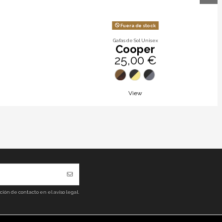
Fuera de stock
Gafas de Sol Unisex
Cooper
25,00 €
View
ón de contacto en el aviso legal.