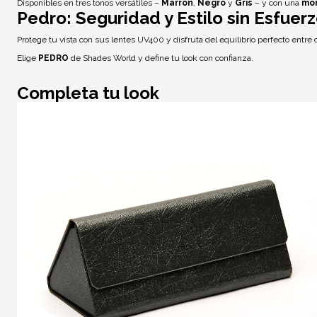
Disponibles en tres tonos versátiles –
Marrón
,
Negro
y
Gris
– y con una
mon
Pedro: Seguridad y Estilo sin Esfuer
Protege tu vista con sus
lentes UV400
y disfruta del equilibrio perfecto entre
Elige
PEDRO
de Shades World y define tu look con confianza.
Completa tu look