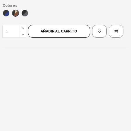
Colores
Marrón Beige/Marrón
Azul/Negro
Negro Mate/Negro
AÑADIR AL CARRITO