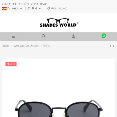
GAFAS DE DISEÑO DE CALIDAD
Español
EUR €
Wishlist (
0
)
0
Inicio
Gafas de Sol Unisex
Wels
Nuevo