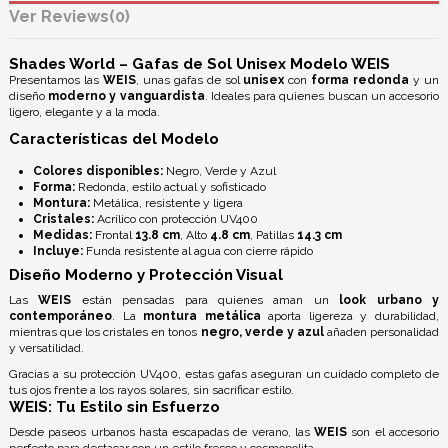
Reviews
(0)
Shades World – Gafas de Sol Unisex Modelo WEIS
Presentamos las
WEIS
, unas gafas de sol
unisex
con
forma redonda
y un
diseño
moderno y vanguardista
. Ideales para quienes buscan un accesorio
ligero, elegante y a la moda.
Características del Modelo
Colores disponibles:
Negro, Verde y Azul
Forma:
Redonda, estilo actual y sofisticado
Montura:
Metálica, resistente y ligera
Cristales:
Acrílico con
protección UV400
Medidas:
Frontal
13.8 cm
, Alto
4.8 cm
, Patillas
14.3 cm
Incluye:
Funda resistente al agua con cierre rápido
Diseño Moderno y Protección Visual
Las
WEIS
están pensadas para quienes aman un
look urbano y
contemporáneo
. La
montura metálica
aporta ligereza y durabilidad,
mientras que los cristales en tonos
negro, verde y azul
añaden personalidad
y versatilidad.
Gracias a su
protección UV400
, estas gafas aseguran un cuidado completo de
tus ojos frente a los rayos solares, sin sacrificar estilo.
WEIS: Tu Estilo sin Esfuerzo
Desde paseos urbanos hasta escapadas de verano, las
WEIS
son el accesorio
perfecto para destacar con un estilo fresco y cosmopolita.