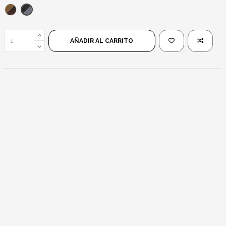
Negro/Negro
Leopardo/Marrón
AÑADIR AL CARRITO