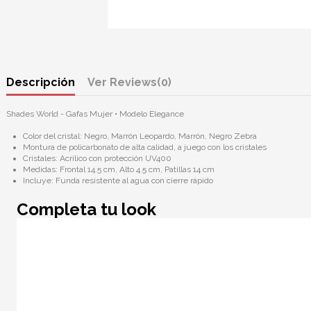
Descripción
Reviews
(0)
Shades World - Gafas Mujer • Modelo Elegance
Color del cristal: Negro, Marrón Leopardo, Marrón, Negro Zebra
Montura de policarbonato de alta calidad, a juego con los cristales
Cristales: Acrílico con protección UV400
Medidas: Frontal 14.5 cm, Alto 4.5 cm, Patillas 14 cm
Incluye: Funda resistente al agua con cierre rápido
Completa tu look