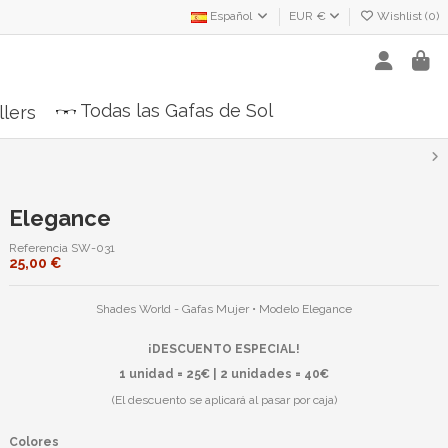
Español
EUR €
Wishlist (
0
)
Todas las Gafas de Sol
llers
Elegance
Referencia
SW-031
25,00 €
Shades World - Gafas Mujer • Modelo Elegance
¡DESCUENTO ESPECIAL!
1 unidad = 25€ | 2 unidades = 40€
(El descuento se aplicará al pasar por caja)
Colores