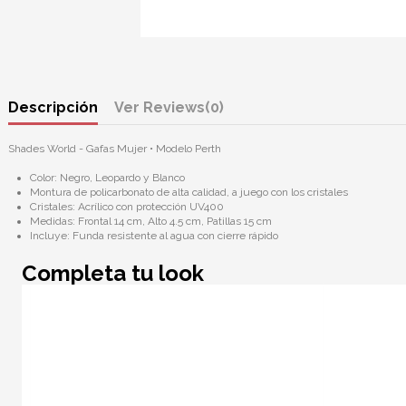
Descripción
Reviews
(0)
Shades World - Gafas Mujer • Modelo
Perth
Color: Negro, Leopardo y Blanco
Montura de policarbonato de alta calidad, a juego con los cristales
Cristales: Acrílico con protección UV400
Medidas: Frontal 14 cm, Alto 4.5 cm, Patillas 15 cm
Incluye: Funda resistente al agua con cierre rápido
Completa tu look