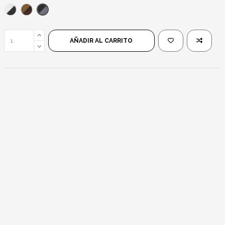
Negro/Negro
Blanco/Negro
Leopardo/Marrón
AÑADIR AL CARRITO