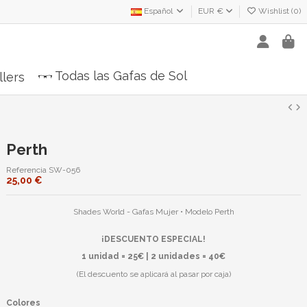
Español
EUR €
Wishlist (
0
)
Todas las Gafas de Sol
llers
Perth
Referencia
SW-056
25,00 €
Shades World - Gafas Mujer • Modelo Perth
¡DESCUENTO ESPECIAL!
1 unidad = 25€ | 2 unidades = 40€
(El descuento se aplicará al pasar por caja)
Colores