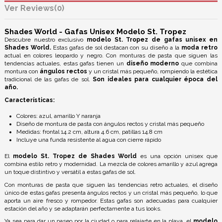
Reviews
(0)
Shades World - Gafas Unisex Modelo St. Tropez
Descubre nuestro exclusivo
modelo St. Tropez de gafas unisex en
Shades World.
Estas gafas de sol destacan con su diseño a la
moda retro
actual en colores leopardo y negro. Con monturas de pasta que siguen las
tendencias actuales, estas gafas tienen un
diseño moderno
que combina
montura con
ángulos rectos
y un cristal más pequeño, rompiendo la estética
tradicional de las gafas de sol.
Son ideales para cualquier época del
año.
Características:
Colores: azul, amarillo Y naranja
Diseño de montura de pasta con ángulos rectos y cristal más pequeño
Medidas: frontal 14.2 cm, altura 4.6 cm, patillas 14.8 cm
Incluye una funda resistente al agua con cierre rápido
El
modelo St. Tropez de Shades World
es una opción unisex que
combina estilo retro y modernidad. La mezcla de colores amarillo y azul agrega
un toque distintivo y versátil a estas gafas de sol.
Con monturas de pasta que siguen las tendencias retro actuales, el diseño
único de estas gafas presenta ángulos rectos y un cristal más pequeño, lo que
aporta un aire fresco y rompedor. Estas gafas son adecuadas para cualquier
estación del año y se adaptarán perfectamente a tus looks.
Ya sea para dar un paseo por la ciudad o para relajarte en la playa, el
modelo