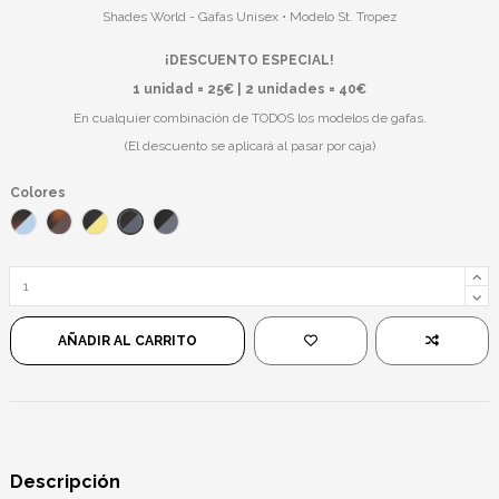
Shades World - Gafas Unisex • Modelo St. Tropez
¡DESCUENTO ESPECIAL!
1 unidad = 25€ | 2 unidades = 40€
En cualquier combinación de TODOS los modelos de gafas.
(El descuento se aplicará al pasar por caja)
Colores
Negro/Azul
Havana/Azul
Havana/Marrón
Negro/Amarillo
Negro/Negro
AÑADIR AL CARRITO
Descripción