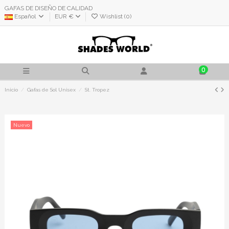
GAFAS DE DISEÑO DE CALIDAD
Español
EUR €
Wishlist (
0
)
0
Inicio
Gafas de Sol Unisex
St. Tropez
Nuevo