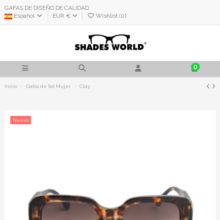
GAFAS DE DISEÑO DE CALIDAD
Español
EUR €
Wishlist (
0
)
0
Inicio
Gafas de Sol Mujer
Clay
Nuevo