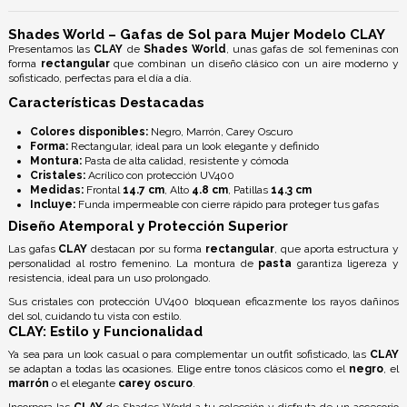
Shades World – Gafas de Sol para Mujer Modelo CLAY
Presentamos las
CLAY
de
Shades World
, unas gafas de sol femeninas con
forma
rectangular
que combinan un diseño clásico con un aire moderno y
sofisticado, perfectas para el día a día.
Características Destacadas
Colores disponibles:
Negro, Marrón, Carey Oscuro
Forma:
Rectangular, ideal para un look elegante y definido
Montura:
Pasta de alta calidad, resistente y cómoda
Cristales:
Acrílico con
protección UV400
Medidas:
Frontal
14.7 cm
, Alto
4.8 cm
, Patillas
14.3 cm
Incluye:
Funda impermeable con cierre rápido para proteger tus gafas
Diseño Atemporal y Protección Superior
Las gafas
CLAY
destacan por su forma
rectangular
, que aporta estructura y
personalidad al rostro femenino. La montura de
pasta
garantiza ligereza y
resistencia, ideal para un uso prolongado.
Sus cristales con
protección UV400
bloquean eficazmente los rayos dañinos
del sol, cuidando tu vista con estilo.
CLAY: Estilo y Funcionalidad
Ya sea para un look casual o para complementar un outfit sofisticado, las
CLAY
se adaptan a todas las ocasiones. Elige entre tonos clásicos como el
negro
, el
marrón
o el elegante
carey oscuro
.
Incorpora las
CLAY
de Shades World a tu colección y disfruta de un accesorio