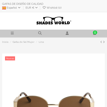
GAFAS DE DISEÑO DE CALIDAD
Español
EUR €
Wishlist (
0
)
0
Inicio
Gafas de Sol Mujer
Lina
Nuevo