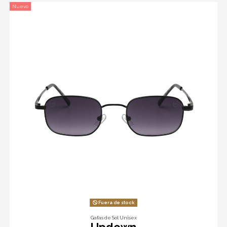
Nuevo
Fuera de stock
Gafas de Sol Unisex
Updown