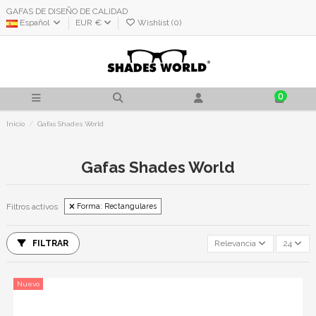
GAFAS DE DISEÑO DE CALIDAD
Español
EUR €
Wishlist (
0
)
0
Inicio
Gafas Shades World
Gafas Shades World
Filtros activos
Forma: Rectangulares
FILTRAR
Relevancia
24
Nuevo